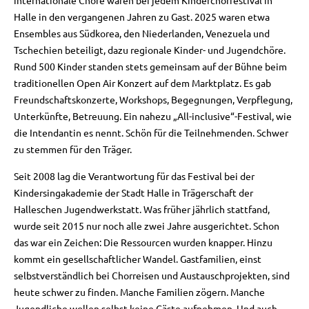
internationale Chöre waren bei jedem Kinderchorfestival in
Halle in den vergangenen Jahren zu Gast. 2025 waren etwa
Ensembles aus Südkorea, den Niederlanden, Venezuela und
Tschechien beteiligt, dazu regionale Kinder- und Jugendchöre.
Rund 500 Kinder standen stets gemeinsam auf der Bühne beim
traditionellen Open Air Konzert auf dem Marktplatz. Es gab
Freundschaftskonzerte, Workshops, Begegnungen, Verpflegung,
Unterkünfte, Betreuung. Ein nahezu „All-inclusive“-Festival, wie
die Intendantin es nennt. Schön für die Teilnehmenden. Schwer
zu stemmen für den Träger.
Seit 2008 lag die Verantwortung für das Festival bei der
Kindersingakademie der Stadt Halle in Trägerschaft der
Halleschen Jugendwerkstatt. Was früher jährlich stattfand,
wurde seit 2015 nur noch alle zwei Jahre ausgerichtet. Schon
das war ein Zeichen: Die Ressourcen wurden knapper. Hinzu
kommt ein gesellschaftlicher Wandel. Gastfamilien, einst
selbstverständlich bei Chorreisen und Austauschprojekten, sind
heute schwer zu finden. Manche Familien zögern. Manche
Jugendliche wollen selbst keine Gäste aufnehmen. Und auch