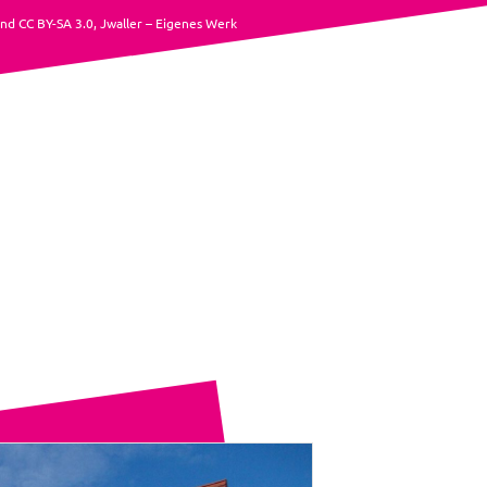
nd CC BY-SA 3.0, Jwaller – Eigenes Werk