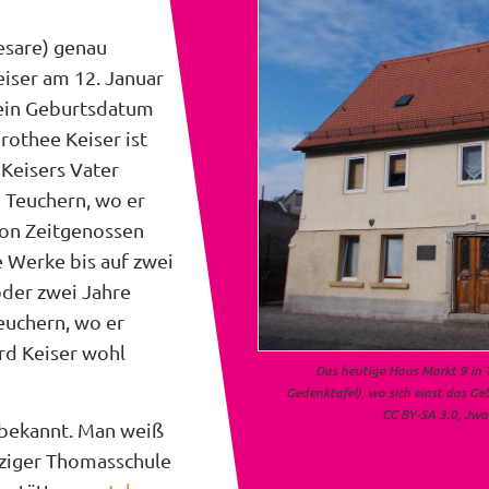
Cesare) genau
Keiser am 12. Januar
sein Geburtsdatum
rothee Keiser ist
 Keisers Vater
n Teuchern, wo er
 von Zeitgenossen
e Werke bis auf zwei
oder zwei Jahre
euchern, wo er
ard Keiser wohl
Das heutige Haus Markt 9 in 
Gedenktafel), wo sich einst das 
CC BY-SA 3.0, Jwa
s bekannt. Man weiß
ipziger Thomasschule