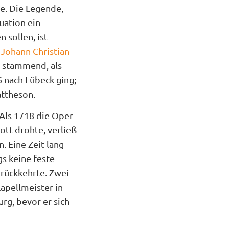
e. Die Legende,
uation ein
 sollen, ist
h
Johann Christian
n stammend, als
6 nach Lübeck ging;
ttheson.
 Als 1718 die Oper
ott drohte, verließ
. Eine Zeit lang
gs keine feste
rückkehrte. Zwei
Kapellmeister in
g, bevor er sich