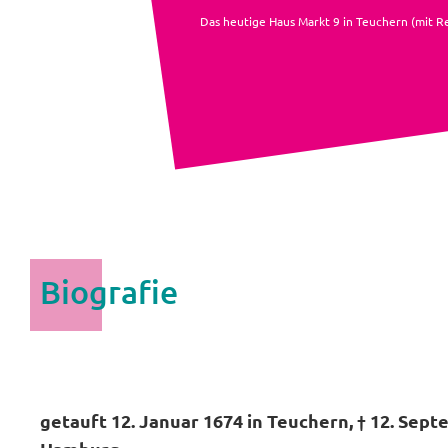
Das heutige Haus Markt 9 in Teuchern (mit R
Biografie
getauft 12. Januar 1674 in Teuchern, † 12. Sept