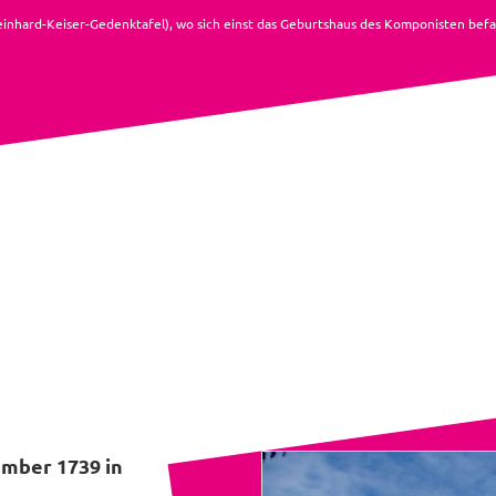
einhard-Keiser-Gedenktafel), wo sich einst das Geburtshaus des Komponisten befa
ember 1739 in