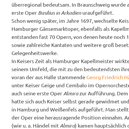
überregional bedeutsam. In Braunschweig wurde a
erste Oper
Basilius in Arkadien
uraufgeführt.
Schon wenig später, im Jahre 1697, wechselte Keis
Hamburger Gänsemarktoper, ebenfalls als Kapellm
entstanden fast 70 Opern, von denen heute noch 19
sowie zahlreiche Kantaten und weitere groß beset
Gelegenheitswerke.
In Keisers Zeit als Hamburger Kapellmeister wirkte
seinem Umfeld, die mit zu den bedeutendsten ihrer
voran der aus Halle stammende
Georg Friedrich H
unter Keiser Geige und Cembalo im Opernorcheste
auch seine erste Oper
Almira
zur Aufführung. Dem 
hatte sich auch Keiser selbst gerade gewidmet un
in Hamburg und Weißenfels aufgeführt. Man stellt 
der Oper eine herausragende Position einnahm. 
(wie u. a. Händel mit
Almira
) kamen hauptsächlich