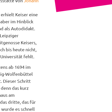
gsstätte von
Johann
rhielt Keiser eine
aber im Hinblick
d als Autodidakt.
Leipziger
itgenosse Keisers,
h bis heute nicht,
Universität fehlt.
tens ab 1694 im
eig-Wolfenbüttel
. Dieser Schritt
, denn das kurz
haus am
s dritte, das für
 wurde es schnell