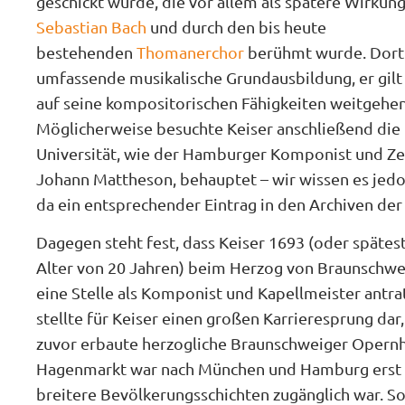
geschickt wurde, die vor allem als spätere Wirkun
Sebastian Bach
und durch den bis heute
bestehenden
Thomanerchor
berühmt wurde. Dort e
umfassende musikalische Grundausbildung, er gilt 
auf seine kompositorischen Fähigkeiten weitgehen
Möglicherweise besuchte Keiser anschließend die 
Universität, wie der Hamburger Komponist und Ze
Johann Mattheson, behauptet – wir wissen es jedoc
da ein entsprechender Eintrag in den Archiven der 
Dagegen steht fest, dass Keiser 1693 (oder spätes
Alter von 20 Jahren) beim Herzog von Braunschw
eine Stelle als Komponist und Kapellmeister antrat
stellte für Keiser einen großen Karrieresprung dar
zuvor erbaute herzogliche Braunschweiger Opern
Hagenmarkt war nach München und Hamburg erst da
breitere Bevölkerungsschichten zugänglich war. So