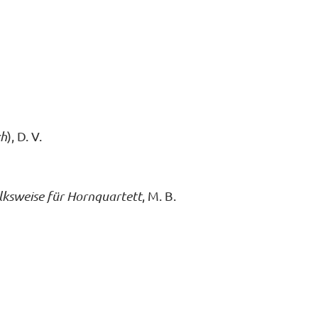
ch
), D. V.
olksweise für Hornquartett
, M. B.