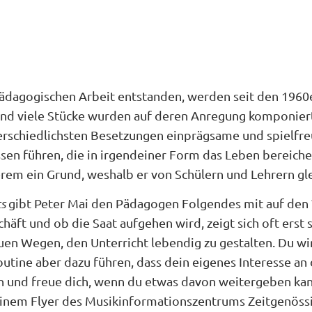
pädagogischen Arbeit entstanden, werden seit den 1960er
und viele Stücke wurden auf deren Anregung komponier
terschiedlichsten Besetzungen einprägsame und spielfre
sen führen, die in irgendeiner Form das Leben bereicher
derem ein Grund, weshalb er von Schülern und Lehrern g
s
gibt Peter Mai den Pädagogen Folgendes mit auf den
äft und ob die Saat aufgehen wird, zeigt sich oft erst s
n Wegen, den Unterricht lebendig zu gestalten. Du wir
outine aber dazu führen, dass dein eigenes Interesse an 
n und freue dich, wenn du etwas davon weitergeben kanns
einem Flyer des Musikinformationszentrums Zeitgenössis