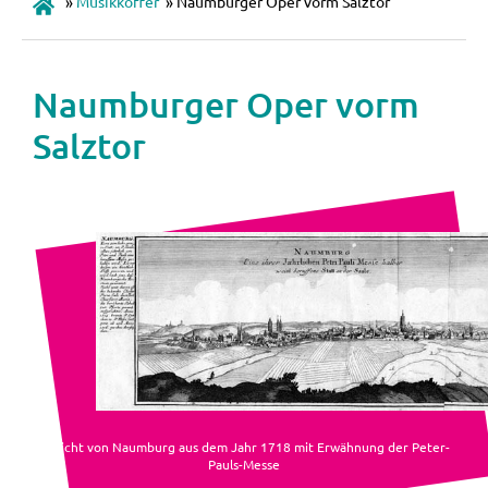
»
Musikkoffer
»
Naumburger Oper vorm Salztor
Naumburger Oper vorm
Salztor
Ansicht von Naumburg aus dem Jahr 1718 mit Erwähnung der Peter-
Pauls-Messe