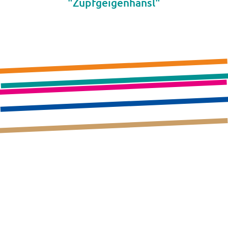
"Zupfgeigenhansl"