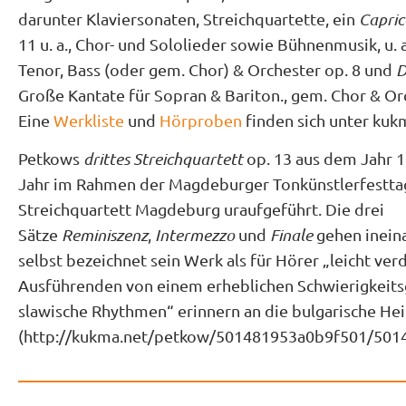
darunter Klaviersonaten, Streichquartette, ein
Capric
11 u. a., Chor- und Sololieder sowie Bühnenmusik, u. 
Tenor, Bass (oder gem. Chor) & Orchester op. 8 und
D
Große Kantate für Sopran & Bariton., gem. Chor & Orc
Eine
Werkliste
und
Hörproben
finden sich unter kukma
Petkows
drittes Streichquartett
op. 13 aus dem Jahr 
Jahr im Rahmen der Magdeburger Tonkünstlerfestt
Streichquartett Magdeburg uraufgeführt. Die drei
Sätze
Reminiszenz
,
Intermezzo
und
Finale
gehen inein
selbst bezeichnet sein Werk als für Hörer „leicht verd
Ausführenden von einem erheblichen Schwierigkeitsgr
slawische Rhythmen“ erinnern an die bulgarische H
(http://kukma.net/petkow/501481953a0b9f501/501