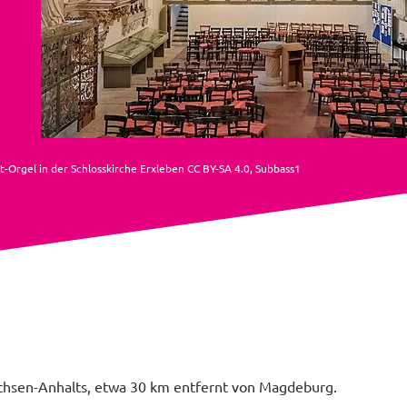
t-Orgel in der Schlosskirche Erxleben CC BY-SA 4.0, Subbass1
achsen-Anhalts, etwa 30 km entfernt von Magdeburg.