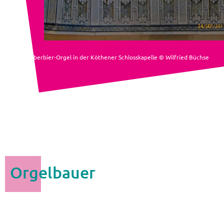
Die Zuberbier-Orgel in der Köthener Schlosskapelle © Wilfried Büchse
Orgelbauer