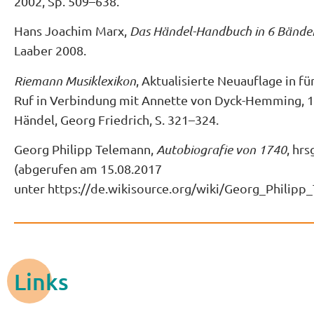
2002, Sp. 509–638.
Hans Joachim Marx,
Das Händel-Handbuch in 6 Bände
Laaber 2008.
Riemann Musiklexikon
, Aktualisierte Neuauflage in f
Ruf in Verbindung mit Annette von Dyck-Hemming, 13. 
Händel, Georg Friedrich, S. 321–324.
Georg Philipp Telemann,
Autobiografie von 1740
, hr
(abgerufen am 15.08.2017
unter https://de.wikisource.org/wiki/Georg_Philip
Links