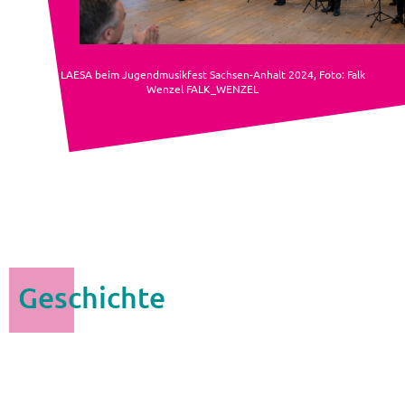
Das LAESA beim Jugendmusikfest Sachsen-Anhalt 2024, Foto: Falk
Wenzel FALK_WENZEL
Geschichte