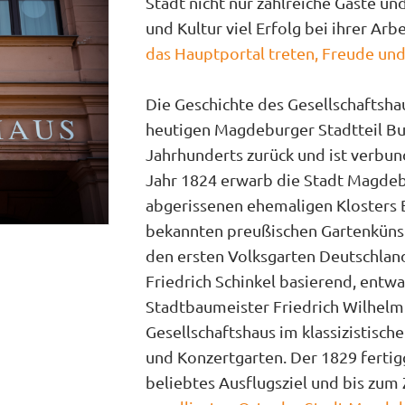
Stadt nicht nur zahlreiche Gäste un
und Kultur viel Erfolg bei ihrer Arb
das Hauptportal treten, Freude un
Die Geschichte des Gesellschaftsh
heutigen Magdeburger Stadtteil Buc
Jahrhunderts zurück und ist verb
Jahr 1824 erwarb die Stadt Magde
abgerissenen ehemaligen Klosters 
bekannten preußischen Gartenkünst
den ersten Volksgarten Deutschland
Friedrich Schinkel basierend, ent
Stadtbaumeister Friedrich Wilhelm 
Gesellschaftshaus im klassizistische
und Konzertgarten. Der 1829 fertig
beliebtes Ausflugsziel und bis zum