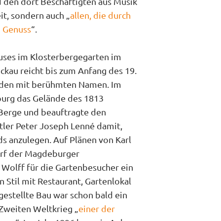
d den dort Beschäftigten aus Musik
eit, sondern auch „
allen, die durch
d Genuss
“.
auses im Klosterbergegarten im
kau reicht bis zum Anfang des 19.
unden mit berühmten Namen. Im
burg das Gelände des 1813
Berge und beauftragte den
ler Peter Joseph Lenné damit,
s anzulegen. Auf Plänen von Karl
warf der Magdeburger
Wolff für die Gartenbesucher ein
n Stil mit Restaurant, Gartenlokal
gestellte Bau war schon bald ein
 Zweiten Weltkrieg „
einer der