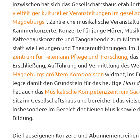
Inzwischen hat sich das Gesellschaftshaus etabliert 
vielfältiger kultureller Ver­an­stal­tungen im gesell­
Magdeburgs
“. Zahlreiche musikalische Veranstal
Kammerkonzerte, Konzerte für junge Hörer, Musikf
Kaffeehauskonzerte und Tangoabende zum Mitma
statt wie Lesungen und Theateraufführungen. Im J
Zentrum für Telemann-Pflege und -Forschung
, das
Erschließung, Aufführung und Vermittlung des We
Magdeburgs größtem Komponisten
widmet, ins E
legte damit den Grundstein für das heutige
Haus d
hat auch das
Musikalische Kompetenzzentrum Sac
Sitz im Gesellschaftshaus und bereichert das viels
insbesondere im Bereich der Neuen Musik sowie d
Bildung.
Die hauseigenen Konzert- und Abonnementreihe