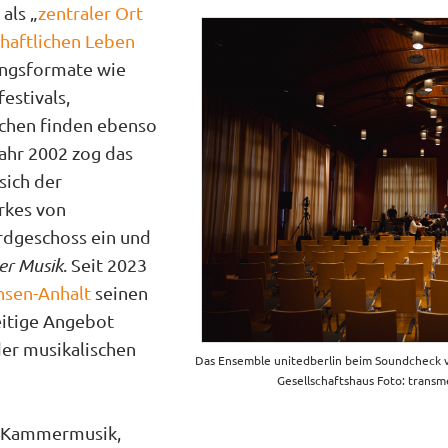
als „
zentraler Ort
schaft­lichen Leben
tungsformate wie
estivals,
chen finden ebenso
ahr 2002 zog das
 sich der
rkes von
rdgeschoss ein und
er Musik
. Seit 2023
hsen-Anhalt
seinen
eitige Angebot
er musikalischen
Das Ensemble unitedberlin beim Soundcheck 
Gesellschaftshaus Foto: transm
n Kammermusik,