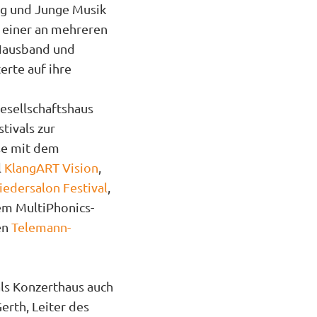
ag und Junge Musik
i einer an mehreren
 Hausband und
rte auf ihre
esellschaftshaus
tivals zur
se mit dem
l
KlangART Vision
,
iedersalon Festival
,
em MultiPhonics-
en
Telemann-
als Konzerthaus auch
erth, Leiter des