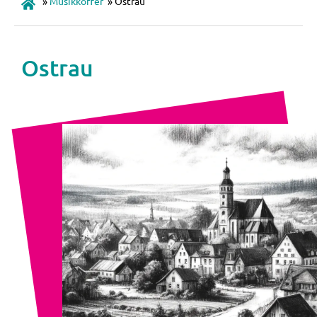
»
Musikkoffer
»
Ostrau
Ostrau