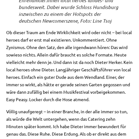
Ehrenamtler:innen local heroes landes- und
bundesweit. Dabei wurde Schloss Hundisburg
inzwischen zu einem der Hotspots der
deutschen Newcomerszene, Foto: Line Tsoj
Ob dieser Traum am Ende Wirklichkeit wird oder nicht – bei local
heroes darf er erst mal existieren. Unkommentiert. Ohne
Zynismus. Ohne den Satz, den alle irgendwann hören: Das wird
sowieso nichts. Allein dafür braucht es solche Formate. Heute
vielleicht mehr denn je. Und dann ist da noch Dieter Herker. Kein
local heroes ohne Dieter. Langjähriger Geschäftsführer von local
heroes. Einfach ein guter Dude aus dem Wendland. Einer, der
immer so wirkt, als hätte er gerade seinen Garten gegossen und
wäre dann zufällig bei einem Musikfestival vorbeigekommen.
Easy Peasy. Locker durch die Hose atmend.
Völlig unaufgeregt – in einer Branche, in der alle immer so tun,
als würde die Welt untergehen, wenn das Catering zehn
Minuten später kommt. Ich habe Dieter immer bewundert für
genau das. Diese Ruhe. Diese Erdung. Als ob er direkt aus dem